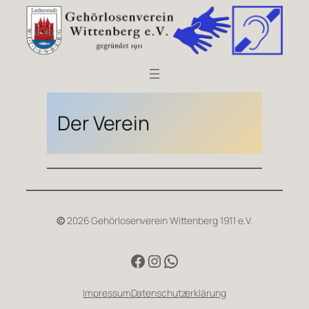
Zum
Inhalt
springen
Der Verein
©
2026 Gehörlosenverein Wittenberg 1911 e.V.
Facebook
Instagram
Kanal
Impressum
Datenschutzerklärung